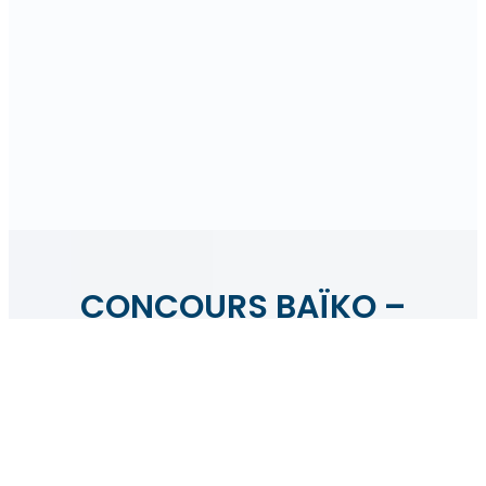
CONCOURS BAÏKO –
NOËL
Article 1 : Organisation
La société Laiterie Baïko au capital de 838
000€ € ci-après désignée sous le nom «